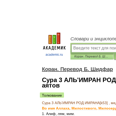
Словари и энциклоп
academic.ru
Коран. Перевод Б. Шидфар
Коран. Перевод Б. Шидфар
Сура 3 АЛЬ'ИМРАН РОД 
аятов
Толкование
Сура
3
АЛЬ
'
ИМРАН
РОД
ИМРАНА
[
k53
] ,
ме
Во
имя
Аллаха
,
Милостивого
,
Милосер
1
.
Алиф
,
лям
,
мим
.