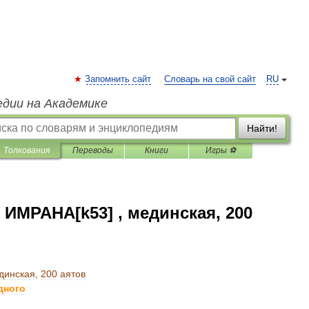
Запомнить сайт
Словарь на свой сайт
RU
едии на Академике
Найти!
Толкования
Переводы
Книги
Игры ⚽
ИМРАНА[k53] , мединская, 200
динская
,
200
аятов
дного