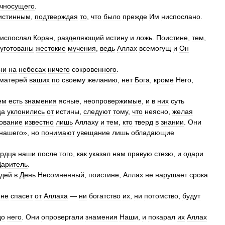
чносущего
.
истинным
,
подтверждая
то
,
что
было
прежде
Им
ниспослано
.
испослал
Коран
,
разделяющий
истину
и
ложь
.
Поистине
,
тем
,
уготованы
жестокие
мучения
,
ведь
Аллах
всемогущ
и
Он
ни
на
небесах
ничего
сокровенного
.
матерей
ваших
по
своему
желанию
,
нет
Бога
,
кроме
Него
,
ем
есть
знамения
ясные
,
неопровержимые
,
и
в
них
суть
ца
уклонились
от
истины
,
следуют
тому
,
что
неясно
,
желая
ование
известно
лишь
Аллаху
и
тем
,
кто
тверд
в
знании
.
Они
нашего
»,
но
понимают
увещание
лишь
обладающие
ердца
наши
после
того
,
как
указал
нам
правую
стезю
,
и
одари
Даритель
.
дей
в
День
Несомненный
,
поистине
,
Аллах
не
нарушает
срока
не
спасет
от
Аллаха
—
ни
богатство
их
,
ни
потомство
,
будут
до
него
.
Они
опровергали
знамения
Наши
,
и
покарал
их
Аллах