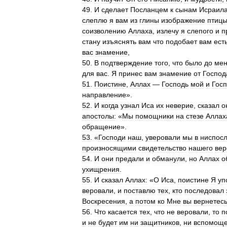
49
.
И
сделает
Посланцем
к
сынам
Исраил
слеплю
я
вам
из
глины
изображение
птиц
соизволению
Аллаха
,
излечу
я
слепого
и
п
стану
изъяснять
вам
что
подобает
вам
ест
вас
знамение
,
50
.
В
подтверждение
того
,
что
было
до
ме
для
вас
.
Я
принес
вам
знамение
от
Господ
51
.
Поистине
,
Аллах
—
Господь
мой
и
Гос
направление
».
52
.
И
когда
узнал
Иса
их
неверие
,
сказал
о
апостолы:
«
Мы
помощники
на
стезе
Аллах
обращение
».
53
. «
Господи
наш
,
уверовали
мы
в
ниспос
произносящими
свидетельство
нашего
вер
54
.
И
они
предали
и
обманули
,
но
Аллах
о
ухищрения
.
55
.
И
сказал
Аллах:
«
О
Иса
,
поистине
Я
уп
веровали
,
и
поставлю
тех
,
кто
последовал
Воскресения
,
а
потом
ко
Мне
вы
вернетес
56
.
Что
касается
тех
,
что
не
веровали
,
то
п
и
не
будет
им
ни
защитников
,
ни
вспомоще