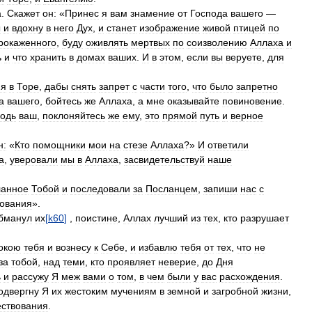
а
.
Скажет
он:
«
Принес
я
вам
знамение
от
Господа
вашего
—
ы
и
вдохну
в
него
Дух
,
и
станет
изображение
живой
птицей
по
рокаженного
,
буду
оживлять
мертвых
по
соизволению
Аллаха
и
ь
и
что
хранить
в
домах
ваших
.
И
в
этом
,
если
вы
веруете
,
для
ня
в
Торе
,
дабы
снять
запрет
с
части
того
,
что
было
запретно
а
вашего
,
бойтесь
же
Аллаха
,
а
мне
оказывайте
повиновение
.
подь
ваш
,
поклоняйтесь
же
ему
,
это
прямой
путь
и
верное
н:
«
Кто
помощники
мои
на
стезе
Аллаха
?»
И
ответили
а
,
уверовали
мы
в
Аллаха
,
засвидетельствуй
наше
ланное
Тобой
и
последовали
за
Посланцем
,
запиши
нас
с
ования
».
бманул
их
[
k60
]
,
поистине
,
Аллах
лучший
из
тех
,
кто
разрушает
окою
тебя
и
вознесу
к
Себе
,
и
избавлю
тебя
от
тех
,
что
не
за
тобой
,
над
теми
,
кто
проявляет
неверие
,
до
Дня
ь
и
рассужу
Я
меж
вами
о
том
,
в
чем
были
у
вас
расхождения
.
одвергну
Я
их
жестоким
мучениям
в
земной
и
загробной
жизни
,
ствования
.