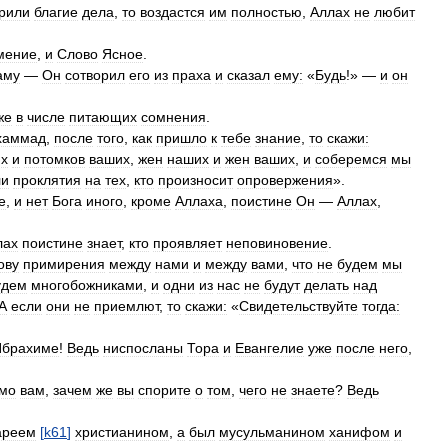
рили
благие
дела
,
то
воздастся
им
полностью
,
Аллах
не
любит
мение
,
и
Слово
Ясное
.
аму
—
Он
сотворил
его
из
праха
и
сказал
ему:
«
Будь
!» —
и
он
же
в
числе
питающих
сомнения
.
хаммад
,
после
того
,
как
пришло
к
тебе
знание
,
то
скажи:
х
и
потомков
ваших
,
жен
наших
и
жен
ваших
,
и
соберемся
мы
ли
проклятия
на
тех
,
кто
произносит
опровержения
».
е
,
и
нет
Бога
иного
,
кроме
Аллаха
,
поистине
Он
—
Аллах
,
лах
поистине
знает
,
кто
проявляет
неповиновение
.
ову
примирения
между
нами
и
между
вами
,
что
не
будем
мы
удем
многобожниками
,
и
одни
из
нас
не
будут
делать
над
А
если
они
не
приемлют
,
то
скажи:
«
Свидетельствуйте
тогда:
Ибрахиме
!
Ведь
ниспосланы
Тора
и
Евангелие
уже
после
него
,
мо
вам
,
зачем
же
вы
спорите
о
том
,
чего
не
знаете
?
Ведь
ареем
[
k61
]
христианином
,
а
был
мусульманином
ханифом
и