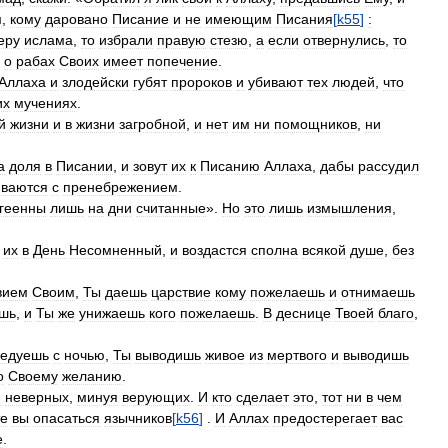
м
,
кому
даровано
Писание
и
не
имеющим
Писания
[
k55
]
:
еру
ислама
,
то
избрали
правую
стезю
,
а
если
отвернулись
,
то
о
рабах
Своих
имеет
попечение
.
Аллаха
и
злодейски
губят
пророков
и
убивают
тех
людей
,
что
их
мучениях
.
й
жизни
и
в
жизни
загробной
,
и
нет
им
ни
помощников
,
ни
а
доля
в
Писании
,
и
зовут
их
к
Писанию
Аллаха
,
дабы
рассудил
иваются
с
пренебрежением
.
геенны
лишь
на
дни
считанные
».
Но
это
лишь
измышления
,
их
в
День
Несомненный
,
и
воздастся
сполна
всякой
душе
,
без
вием
Своим
,
Ты
даешь
царствие
кому
пожелаешь
и
отнимаешь
ешь
,
и
Ты
же
унижаешь
кого
пожелаешь
.
В
деснице
Твоей
благо
,
редуешь
с
ночью
,
Ты
выводишь
живое
из
мертвого
и
выводишь
о
Своему
желанию
.
и
неверных
,
минуя
верующих
.
И
кто
сделает
это
,
тот
ни
в
чем
те
вы
опасаться
язычников
[
k56
]
.
И
Аллах
предостерегает
вас
е
.