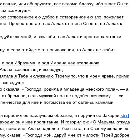
х
ваших
,
или
обнаружите
,
все
ведомо
Аллаху
,
ибо
знает
Он
то
,
лах
всемогущ
».
бою
сотворенное
ею
добро
и
сотворенное
ею
зло
,
пожелает
нее
.
Предостерегает
вас
Аллах
от
гнева
Своего
,
но
Аллах
к
едуйте
за
мной
,
и
возлюбит
вас
Аллах
и
простит
вам
грехи
цу
,
а
если
отойдете
от
повиновения
,
то
Аллах
не
любит
,
и
род
Ибрахима
,
и
род
Имрана
над
вселенною
.
Аллах
всеслышащ
и
всеведущ
.
вятила
я
Тебе
и
служению
Твоему
то
,
что
в
моем
чреве
,
прими
и
всеведущ
».
о
сказала:
«
Господи
,
родила
я
младенца
женского
пола
», —
а
а
от
бремени
,
ведь
мужской
пол
не
подобен
женскому
, — «
и
упничества
для
нее
и
потомства
ее
от
сатаны
,
камнями
,
и
взрастил
ее
наилучшим
образом
,
и
поручил
ее
Закарии
[
k57
]
аходил
он
у
нее
пропитание
.
И
говорил
он:
«
О
Марьям
,
откуда
ха
,
поистине
,
Аллах
наделяет
без
счета
,
по
Своему
желанию
».
му
,
сказав:
«
Господи
мой
,
даруй
мне
от
милости
Твоей
доброе