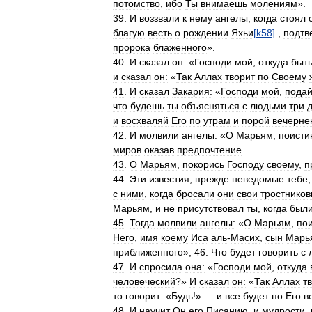
потомство
,
ибо
Ты
внимаешь
молениям
».
39
.
И
воззвали
к
нему
ангелы
,
когда
стоял
благую
весть
о
рождении
Яхьи
[
k58
]
,
подтв
пророка
блаженного
».
40
.
И
сказал
он:
«
Господи
мой
,
откуда
быт
и
сказал
он:
«
Так
Аллах
творит
по
Своему
41
.
И
сказал
Закария:
«
Господи
мой
,
пода
что
будешь
ты
объясняться
с
людьми
три
и
восхваляй
Его
по
утрам
и
порой
вечерне
42
.
И
молвили
ангелы:
«
О
Марьям
,
поисти
миров
оказав
предпочтение
.
43
.
О
Марьям
,
покорись
Господу
своему
,
п
44
.
Эти
известия
,
прежде
неведомые
тебе
с
ними
,
когда
бросали
они
свои
тростнико
Марьям
,
и
не
присутствовал
ты
,
когда
был
45
.
Тогда
молвили
ангелы:
«
О
Марьям
,
по
Него
,
имя
коему
Иса
аль
-
Масих
,
сын
Марь
приближенного
»,
46
.
Что
будет
говорить
с
47
.
И
спросила
она:
«
Господи
мой
,
откуда
человеческий
?»
И
сказал
он:
«
Так
Аллах
т
то
говорит:
«
Будь
!» —
и
все
будет
по
Его
в
48
.
И
научит
Он
его
Писанию
,
и
мудрости
,