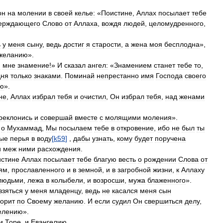
он
на
молении
в
своей
келье:
«
Поистине
,
Аллах
посылает
тебе
ерждающего
Слово
от
Аллаха
,
вождя
людей
,
целомудренного
,
ь
у
меня
сыну
,
ведь
достиг
я
старости
,
а
жена
моя
бесплодна
»,
желанию
».
й
мне
знамение
!»
И
сказал
ангел:
«
Знамением
станет
тебе
то
,
дня
только
знаками
.
Поминай
непрестанно
имя
Господа
своего
ю
».
не
,
Аллах
избрал
тебя
и
очистил
,
Он
избрал
тебя
,
над
женами
реклонись
и
совершай
вместе
с
молящими
моления
».
,
о
Мухаммад
,
Мы
посылаем
тебе
в
откровение
,
ибо
не
был
ты
вые
перья
в
воду
[
k59
]
,
дабы
узнать
,
кому
будет
поручена
и
меж
ними
расхождения
.
истине
Аллах
посылает
тебе
благую
весть
о
рождении
Слова
от
ям
,
прославленного
и
в
земной
,
и
в
загробной
жизни
,
к
Аллаху
людьми
,
лежа
в
колыбели
,
и
возросши
,
мужа
блаженного
».
взяться
у
меня
младенцу
,
ведь
не
касался
меня
сын
ворит
по
Своему
желанию
.
И
если
судил
Он
свершиться
делу
,
елению
».
и
Торе
,
и
Евангелию
.