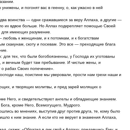
азании
.
ы
унижены
,
и
погонят
вас
в
геенну
,
о
,
как
ужасно
в
ней
два
воинства
—
одни
сражавшиеся
за
веру
Аллаха
,
а
другие
—
ло
их
вдвое
больше
.
Но
Аллах
подкрепляет
помощью
Своей
е
для
имеющих
разумение
.
—
любовь
к
женщинам
,
и
к
потомкам
,
и
к
богатствам
рым
скакунам
,
скоту
и
посевам
.
Это
все
—
преходящие
блага
ние
.
х:
для
тех
,
что
были
богобоязненны
,
у
Господа
их
уготованы
,
и
вечным
будет
там
пребывание
.
И
чистые
жены
,
и
т
о
рабах
Своих
попечение
».
Господи
наш
,
поистине
мы
уверовали
,
прости
нам
грехи
наши
и
ющих
,
и
творящих
молитвы
,
и
пред
зарей
молящих
о
оме
Него
,
и
свидетельствуют
ангелы
и
обладающие
знанием
.
Бога
,
кроме
Него
,
Всемогущего
,
Мудрого
.
ошлись
во
мнениях
,
выступив
друг
против
друга
,
те
,
кому
было
ишло
к
ним
знание
.
А
если
кто
не
верует
в
знамения
Аллаха
,
мад
,
скажи:
«
Обратил
я
лик
свой
к
Аллаху
,
предавшись
Ему
,
и