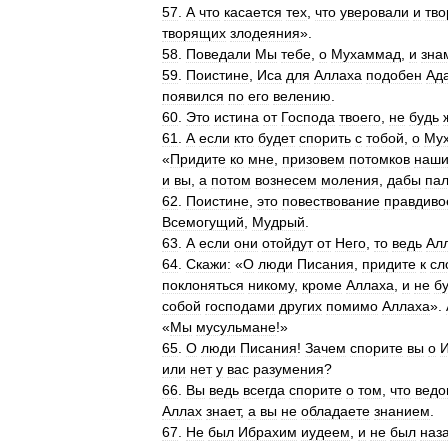
57
.
А
что
касается
тех
,
что
уверовали
и
тво
творящих
злодеяния
».
58
.
Поведали
Мы
тебе
,
о
Мухаммад
,
и
зна
59
.
Поистине
,
Иса
для
Аллаха
подобен
Ад
появился
по
его
велению
.
60
.
Это
истина
от
Господа
твоего
,
не
будь
61
.
А
если
кто
будет
спорить
с
тобой
,
о
Му
«
Придите
ко
мне
,
призовем
потомков
наши
и
вы
,
а
потом
вознесем
моления
,
дабы
па
62
.
Поистине
,
это
повествование
правдиво
Всемогущий
,
Мудрый
.
63
.
А
если
они
отойдут
от
Него
,
то
ведь
Ал
64
.
Скажи:
«
О
люди
Писания
,
придите
к
сл
поклоняться
никому
,
кроме
Аллаха
,
и
не
б
собой
господами
других
помимо
Аллаха
».
«
Мы
мусульмане
!»
65
.
О
люди
Писания
!
Зачем
спорите
вы
о
или
нет
у
вас
разумения
?
66
.
Вы
ведь
всегда
спорите
о
том
,
что
ведо
Аллах
знает
,
а
вы
не
обладаете
знанием
.
67
.
Не
был
Ибрахим
иудеем
,
и
не
был
наз