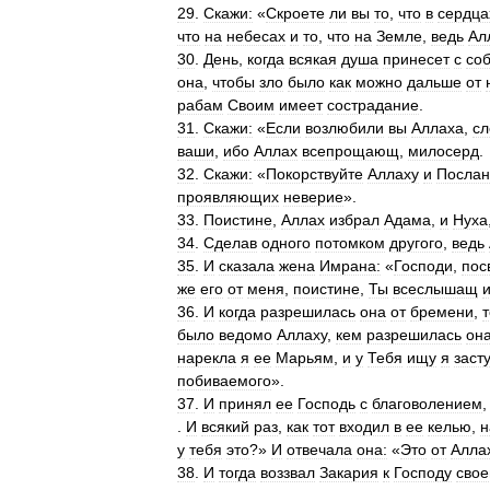
29
.
Скажи:
«
Скроете
ли
вы
то
,
что
в
сердца
что
на
небесах
и
то
,
что
на
Земле
,
ведь
Ал
30
.
День
,
когда
всякая
душа
принесет
с
со
она
,
чтобы
зло
было
как
можно
дальше
от
рабам
Своим
имеет
сострадание
.
31
.
Скажи:
«
Если
возлюбили
вы
Аллаха
,
сл
ваши
,
ибо
Аллах
всепрощающ
,
милосерд
.
32
.
Скажи:
«
Покорствуйте
Аллаху
и
Послан
проявляющих
неверие
».
33
.
Поистине
,
Аллах
избрал
Адама
,
и
Нуха
34
.
Сделав
одного
потомком
другого
,
ведь
35
.
И
сказала
жена
Имрана:
«
Господи
,
пос
же
его
от
меня
,
поистине
,
Ты
всеслышащ
36
.
И
когда
разрешилась
она
от
бремени
,
т
было
ведомо
Аллаху
,
кем
разрешилась
он
нарекла
я
ее
Марьям
,
и
у
Тебя
ищу
я
заст
побиваемого
».
37
.
И
принял
ее
Господь
с
благоволением
.
И
всякий
раз
,
как
тот
входил
в
ее
келью
,
н
у
тебя
это
?»
И
отвечала
она:
«
Это
от
Алла
38
.
И
тогда
воззвал
Закария
к
Господу
свое