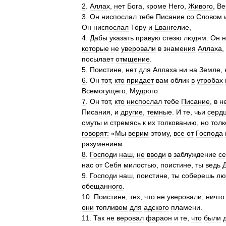
2
.
Аллах
,
нет
Бога
,
кроме
Него
,
Живого
,
Ве
3
.
Он
ниспослал
тебе
Писание
со
Словом
Он
ниспослал
Тору
и
Евангелие
,
4
.
Дабы
указать
правую
стезю
людям
.
Он
н
которые
не
уверовали
в
знамения
Аллаха
,
посылает
отмщение
.
5
.
Поистине
,
нет
для
Аллаха
ни
на
Земле
,
6
.
Он
тот
,
кто
придает
вам
облик
в
утробах
Всемогущего
,
Мудрого
.
7
.
Он
тот
,
кто
ниспослал
тебе
Писание
,
в
н
Писания
,
и
другие
,
темные
.
И
те
,
чьи
серд
смуты
и
стремясь
к
их
толкованию
,
но
толк
говорят:
«
Мы
верим
этому
,
все
от
Господа
разумением
.
8
.
Господи
наш
,
не
вводи
в
заблуждение
с
нас
от
Себя
милостью
,
поистине
,
ты
ведь
9
.
Господи
наш
,
поистине
,
ты
соберешь
лю
обещанного
.
10
.
Поистине
,
тех
,
что
не
уверовали
,
ничто
они
топливом
для
адского
пламени
.
11
.
Так
не
веровал
фараон
и
те
,
что
были