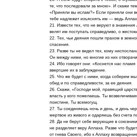
те
,
что
последовали
за
мною
».
И
скажи
те
«
Приняли
вы
ислам
?»
Если
приняли
они
в
тебе
надлежит
изъяснять
им
—
ведь
Аллах
21
.
Извести
тех
,
что
не
веруют
в
знамения
велят
им
поступать
справедливо
,
о
жесток
22
.
Тех
,
чьи
деяния
пошли
прахом
в
земно
спасения
.
23
.
Разве
ты
не
видел
тех
,
кому
ниспослан
Он
между
ними
,
но
многие
из
них
отворач
24
.
Ибо
говорят
они:
«
Коснется
нас
пламя
ввергшие
их
в
заблуждение
.
25
.
Что
же
будет
с
ними
,
когда
соберем
мы
обид
и
по
справедливости
,
за
ее
деяния
.
26
.
Скажи
, «
Господи
мой
,
правящий
царст
власть
у
кого
пожелаешь
.
Ты
возвеличива
поистине
,
Ты
всемогущ
.
27
.
Ты
соединяешь
ночь
и
день
,
и
день
че
мертвое
из
живого
и
одаряешь
без
счета
п
28
.
Да
не
берут
себе
верующие
в
союзник
не
разделяет
веру
Аллаха
.
Разве
что
буде
от
гнева
Своего
,
ибо
к
Аллаху
возвращени