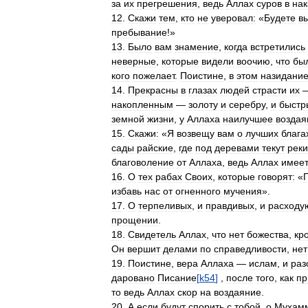
за
их
прегрешения
,
ведь
Аллах
суров
в
нак
12
.
Скажи
тем
,
кто
не
уверовал:
«
Будете
в
пребывание
!»
13
.
Было
вам
знамение
,
когда
встретились
неверные
,
которые
видели
воочию
,
что
бы
кого
пожелает
.
Поистине
,
в
этом
назидани
14
.
Прекрасны
в
глазах
людей
страсти
их
накопленным
—
золоту
и
серебру
,
и
быст
земной
жизни
,
у
Аллаха
наилучшее
воздая
15
.
Скажи:
«
Я
возвещу
вам
о
лучших
блага
сады
райские
,
где
под
деревами
текут
реки
благоволение
от
Аллаха
,
ведь
Аллах
имее
16
.
О
тех
рабах
Своих
,
которые
говорят:
«
избавь
нас
от
огненного
мучения
».
17
.
О
терпеливых
,
и
правдивых
,
и
расходу
прощении
.
18
.
Свидетель
Аллах
,
что
нет
божества
,
кр
Он
вершит
делами
по
справедливости
,
нет
19
.
Поистине
,
вера
Аллаха
—
ислам
,
и
раз
даровано
Писание
[
k54
]
,
после
того
,
как
пр
то
ведь
Аллах
скор
на
воздаяние
.
20
.
А
если
будут
спорить
с
тобой
,
о
Мухам